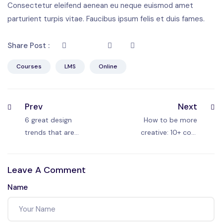
Consectetur eleifend aenean eu neque euismod amet
parturient turpis vitae. Faucibus ipsum felis et duis fames.
Share Post :
Courses
LMS
Online
Prev
Next
6 great design
How to be more
trends that are
creative: 10+ cool
making a come-
tips to find
back in 2023
inspiration
Leave A Comment
everywhere
Name